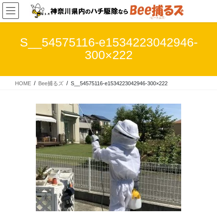
コ
ナ
ン
ビ
テ
ゲ
ン
ー
S__54575116-e1534223042946-
ツ
シ
300×222
へ
ョ
ス
ン
キ
に
HOME
Bee捕るズ
S__54575116-e1534223042946-300×222
ッ
移
プ
動