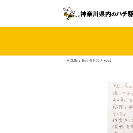
コ
ナ
ン
ビ
テ
ゲ
ン
ー
ツ
シ
へ
ョ
ス
ン
キ
に
ッ
移
HOME
Bee捕るズ
koe2
プ
動