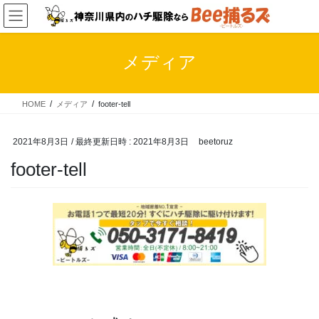
コ
ナ
ン
ビ
テ
ゲ
ン
ー
メディア
ツ
シ
へ
ョ
ス
ン
HOME
メディア
footer-tell
キ
に
ッ
移
プ
動
2021年8月3日
/ 最終更新日時 :
2021年8月3日
beetoruz
footer-tell